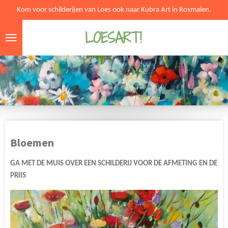
Kom voor schilderijen van Loes ook naar Kubra Art in Rosmalen.
Ga
direct
naar
de
hoofdinhoud
Bloemen
GA MET DE MUIS OVER EEN SCHILDERIJ VOOR DE AFMETING EN DE
PRIIS