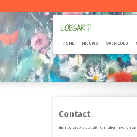
Ga
direct
naar
de
hoofdinhoud
HOME
NIEUWS
OVER LOES
Contact
Bij interesse graag dit formulier invullen